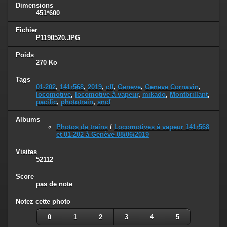
Dimensions
451*600
Fichier
P1190520.JPG
Poids
270 Ko
Tags
01-202
,
141r568
,
2019
,
cff
,
Geneve
,
Geneve Cornavin
,
locomotive
,
locomotive à vapeur
,
mikado
,
Montbrillant
,
pacific
,
phototrain
,
sncf
Albums
Photos de trains
/
Locomotives à vapeur 141r568
et 01-202 à Genève 08/06/2019
Visites
52112
Score
pas de note
Notez cette photo
0
1
2
3
4
5