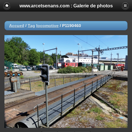
www.arcetsenans.com : Galerie de photos
Accueil
/
Tag
locomotive
/
P1190460