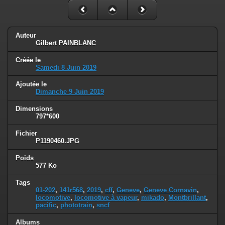
Auteur
Gilbert PAINBLANC
Créée le
Samedi 8 Juin 2019
Ajoutée le
Dimanche 9 Juin 2019
Dimensions
797*600
Fichier
P1190460.JPG
Poids
577 Ko
Tags
01-202
,
141r568
,
2019
,
cff
,
Geneve
,
Geneve Cornavin
,
locomotive
,
locomotive à vapeur
,
mikado
,
Montbrillant
,
pacific
,
phototrain
,
sncf
Albums