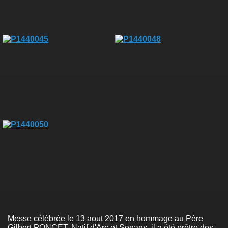
Messe célébrée le 13 aout 2017 en hommage au Père
Gilbert PONCET. Natif d'Arc et Senans, il a été prêtre des