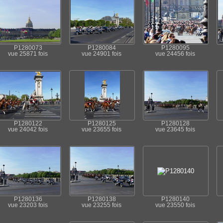
P1280073
P1280084
P1280095
vue 25871 fois
vue 24901 fois
vue 24456 fois
P1280122
P1280125
P1280128
vue 24042 fois
vue 23655 fois
vue 23645 fois
P1280136
P1280138
P1280140
vue 23203 fois
vue 23255 fois
vue 23550 fois