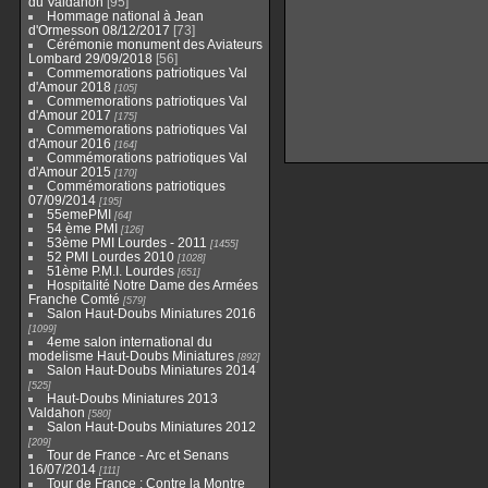
du Valdahon
95
Hommage national à Jean
d'Ormesson 08/12/2017
73
Cérémonie monument des Aviateurs
Lombard 29/09/2018
56
Commemorations patriotiques Val
d'Amour 2018
105
Commemorations patriotiques Val
d'Amour 2017
175
Commemorations patriotiques Val
d'Amour 2016
164
Commémorations patriotiques Val
d'Amour 2015
170
Commémorations patriotiques
07/09/2014
195
55emePMI
64
54 ème PMI
126
53ème PMI Lourdes - 2011
1455
52 PMI Lourdes 2010
1028
51ème P.M.I. Lourdes
651
Hospitalité Notre Dame des Armées
Franche Comté
579
Salon Haut-Doubs Miniatures 2016
1099
4eme salon international du
modelisme Haut-Doubs Miniatures
892
Salon Haut-Doubs Miniatures 2014
525
Haut-Doubs Miniatures 2013
Valdahon
580
Salon Haut-Doubs Miniatures 2012
209
Tour de France - Arc et Senans
16/07/2014
111
Tour de France : Contre la Montre