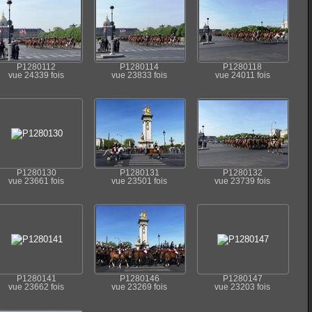
P1280112
P1280114
P1280118
vue 24339 fois
vue 23833 fois
vue 24011 fois
P1280130
P1280131
P1280132
vue 23661 fois
vue 23501 fois
vue 23739 fois
P1280141
P1280146
P1280147
vue 23662 fois
vue 23269 fois
vue 23203 fois