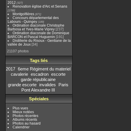
2012
327
Renovation église d'Arc et Senans
1788
Montgolfières
871
Concours départemental des
Labours - Quingey
189
Ordination diaconale Christophe
Barbosa et Yves-Marie Viprey
237
Ordination diaconale de Dominique
BARCON et Pascal Huguenin
191
Distillerie du Risoux - Gentiane de la
vallée de Joux
34
21107 photos
Tags liés
2017
6eme Régiment du materiel
cavalerie
escadron
escorte
garde républicaine
grande escorte
invalides
Paris
Pont Alexandre III
Spéciales
Plus vues
Mieux notées
Photos récentes
Albums récents
Photos au hasard
Calendrier