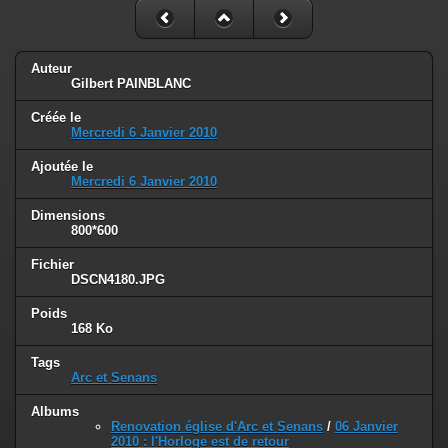
Auteur
Gilbert PAINBLANC
Créée le
Mercredi 6 Janvier 2010
Ajoutée le
Mercredi 6 Janvier 2010
Dimensions
800*600
Fichier
DSCN4180.JPG
Poids
168 Ko
Tags
Arc et Senans
Albums
Renovation église d'Arc et Senans
/
06 Janvier
2010 : l'Horloge est de retour