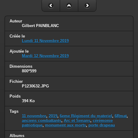
Auteur
Gilbert PAINBLANC
Créée le
Lundi 11 Novembre 2019
Ajoutée le
Mardi 12 Novembre 2019
Dimensions
800*599
Fichier
P1230632.JPG
Poids
394 Ko
Tags
11 novembre
,
2019
,
6eme Régiment du materiel
,
6Rmat
,
anciens combattants
,
Arc et Senans
,
cérémonie
patriotique
,
monument aux morts
,
porte drapeau
Albums