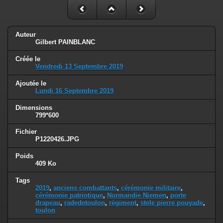
Auteur
Gilbert PAINBLANC
Créée le
Vendredi 13 Septembre 2019
Ajoutée le
Lundi 16 Septembre 2019
Dimensions
799*600
Fichier
P1220426.JPG
Poids
409 Ko
Tags
2019
,
anciens combattants
,
cérémonie militaire
,
cérémonie patriotique
,
Normandie Niemen
,
porte
drapeau
,
radedetoulon
,
régiment
,
stele pierre pouyade
,
toulon