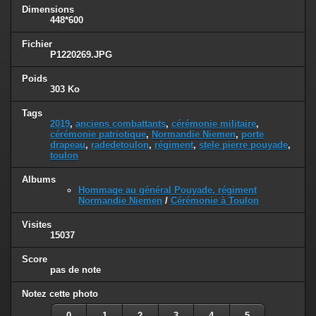
Dimensions
448*600
Fichier
P1220269.JPG
Poids
303 Ko
Tags
2019
,
anciens combattants
,
cérémonie militaire
,
cérémonie patriotique
,
Normandie Niemen
,
porte
drapeau
,
radedetoulon
,
régiment
,
stele pierre pouyade
,
toulon
Albums
Hommage au général Pouyade, régiment
Normandie Niemen
/
Cérémonie à Toulon
Visites
15037
Score
pas de note
Notez cette photo
0
1
2
3
4
5