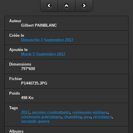
Auteur
Gilbert PAINBLANC
Créée le
Dimanche 3 Septembre 2017
Ajoutée le
Mardi 5 Septembre 2017
Dimensions
797*600
Fichier
P1440735.JPG
Poids
498 Ko
Tags
2017
,
anciens combattants
,
cérémonie militaire
,
cérémonie patriotique
,
chamblay
,
jura
,
résistance
,
seconde guerre
Albums