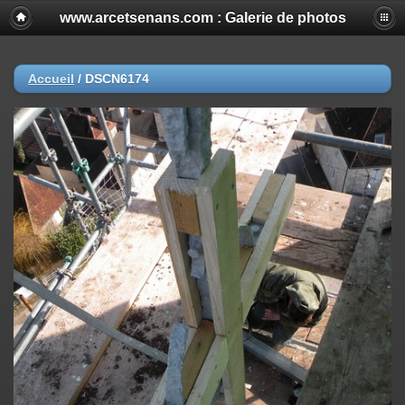
www.arcetsenans.com : Galerie de photos
Accueil
/
DSCN6174