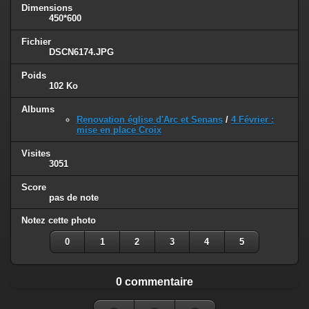
Dimensions
450*600
Fichier
DSCN6174.JPG
Poids
102 Ko
Albums
Renovation église d'Arc et Senans
/
4 Février :
mise en place Croix
Visites
3051
Score
pas de note
Notez cette photo
0
1
2
3
4
5
0 commentaire