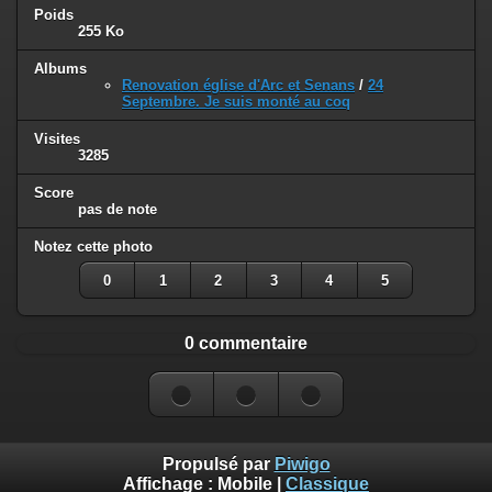
Poids
255 Ko
Albums
Renovation église d'Arc et Senans
/
24
Septembre. Je suis monté au coq
Visites
3285
Score
pas de note
Notez cette photo
0
1
2
3
4
5
0 commentaire
Propulsé par
Piwigo
Affichage :
Mobile
|
Classique