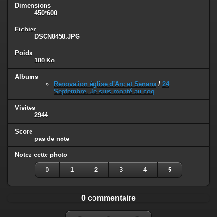
Dimensions
450*600
Fichier
DSCN8458.JPG
Poids
100 Ko
Albums
Renovation église d'Arc et Senans
/
24
Septembre. Je suis monté au coq
Visites
2944
Score
pas de note
Notez cette photo
0
1
2
3
4
5
0 commentaire