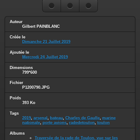
Auteur
Gilbert PAINBLANC
Créée le
Dimanche 21 Juillet 2019
Ajoutée le
Mercredi 24 Juillet 2019
Dimensions
799*600
Fichier
P1200790.JPG
Poids
393 Ko
Tags
2019
,
arsenal
,
bateau
,
Charles de Gaulle
,
marine
nationale
,
porte avions
,
radedetoulon
,
toulon
Albums
Traversée de la rade de Toulon, vue sur les