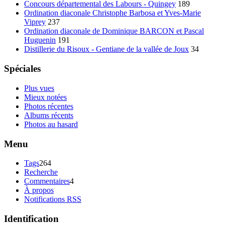
Concours départemental des Labours - Quingey
189
Ordination diaconale Christophe Barbosa et Yves-Marie
Viprey
237
Ordination diaconale de Dominique BARCON et Pascal
Huguenin
191
Distillerie du Risoux - Gentiane de la vallée de Joux
34
Spéciales
Plus vues
Mieux notées
Photos récentes
Albums récents
Photos au hasard
Menu
Tags
264
Recherche
Commentaires
4
À propos
Notifications RSS
Identification