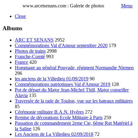
www.arcetsenans.com : Galerie de photos
Menu
Close
Albums
ARC ET SENANS
2952
Commémorations Val d'Amour septembre 2020
179
Photos de trains
2998
Franche-Comté
993
France
420
Hommage au général Pouyade, régiment Normandie Niemen
296
les anciens de la Villedieu 01/09/2019
90
Commémorations patriotiques Val d'Amour 2019
128
Pot de départ du Major Jean-Michel Thill, Major conseiller
Alavia
135
Traversée de la rade de Toulon, vue sur les bateaux militaires
85
Cérémonie militaire B.A.N. Hyères
272
Remise de décorations Ecole Militaire à Paris
259
Passation de commandement 2eme Cie, 6ème Rgt Matériel à
la Saline
126
Les Anciens de La Villedieu 02/09/2018
72