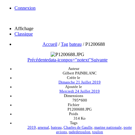
Connexion
Affichage
Classique
Accueil
/
Tag
bateau
/
P1200688
Précédente
data-iconpos="notext"
Suivante
Auteur
Gilbert PAINBLANC
Créée le
Dimanche 21 Juillet 2019
Ajoutée le
Mercredi 24 Juillet 2019
Dimensions
795*600
Fichier
P1200688.JPG
Poids
314 Ko
Tags
2019
,
arsenal
,
bateau
,
Charles de Gaulle
,
marine nationale
,
porte
avions
,
radedetoulon
,
toulon