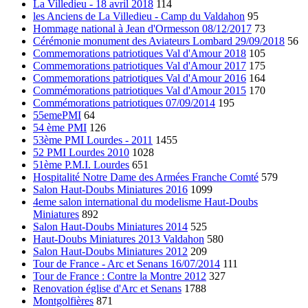
La Villedieu - 18 avril 2018
114
les Anciens de La Villedieu - Camp du Valdahon
95
Hommage national à Jean d'Ormesson 08/12/2017
73
Cérémonie monument des Aviateurs Lombard 29/09/2018
56
Commemorations patriotiques Val d'Amour 2018
105
Commemorations patriotiques Val d'Amour 2017
175
Commemorations patriotiques Val d'Amour 2016
164
Commémorations patriotiques Val d'Amour 2015
170
Commémorations patriotiques 07/09/2014
195
55emePMI
64
54 ème PMI
126
53ème PMI Lourdes - 2011
1455
52 PMI Lourdes 2010
1028
51ème P.M.I. Lourdes
651
Hospitalité Notre Dame des Armées Franche Comté
579
Salon Haut-Doubs Miniatures 2016
1099
4eme salon international du modelisme Haut-Doubs
Miniatures
892
Salon Haut-Doubs Miniatures 2014
525
Haut-Doubs Miniatures 2013 Valdahon
580
Salon Haut-Doubs Miniatures 2012
209
Tour de France - Arc et Senans 16/07/2014
111
Tour de France : Contre la Montre 2012
327
Renovation église d'Arc et Senans
1788
Montgolfières
871