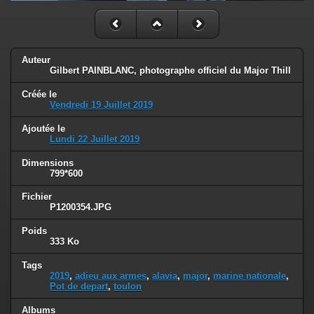
Auteur
Gilbert PAINBLANC, photographe officiel du Major Thill
Créée le
Vendredi 19 Juillet 2019
Ajoutée le
Lundi 22 Juillet 2019
Dimensions
799*600
Fichier
P1200354.JPG
Poids
333 Ko
Tags
2019
,
adieu aux armes
,
alavia
,
major
,
marine nationale
,
Pot de depart
,
toulon
Albums