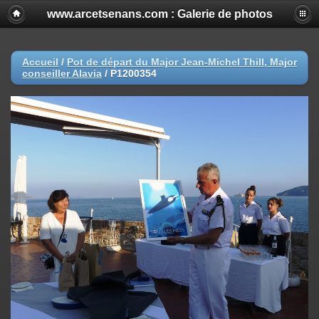
www.arcetsenans.com : Galerie de photos
Accueil
/
Pot de départ du Major Jean-Michel Thill, Major
conseiller Alavia
/
P1200354