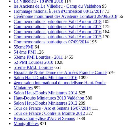
La Villedieu - 18 avril 2018
114
les Anciens de La Villedieu - Camp du Valdahon
95
Hommage national à Jean d'Ormesson 08/12/2017
73
Cérémonie monument des Aviateurs Lombard 29/09/2018
56
Commemorations patriotiques Val d'Amour 2018
105
Commemorations patriotiques Val d'Amour 2017
175
Commemorations patriotiques Val d'Amour 2016
164
Commémorations patriotiques Val d'Amour 2015
170
Commémorations patriotiques 07/09/2014
195
55emePMI
64
54 ème PMI
126
53ème PMI Lourdes - 2011
1455
52 PMI Lourdes 2010
1028
51ème P.M.I. Lourdes
651
Hospitalité Notre Dame des Armées Franche Comté
579
Salon Haut-Doubs Miniatures 2016
1099
4eme salon international du modelisme Haut-Doubs
Miniatures
892
Salon Haut-Doubs Miniatures 2014
525
Haut-Doubs Miniatures 2013 Valdahon
580
Salon Haut-Doubs Miniatures 2012
209
Tour de France - Arc et Senans 16/07/2014
111
Tour de France : Contre la Montre 2012
327
Renovation église d'Arc et Senans
1788
Montgolfières
871