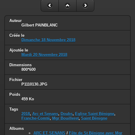
Auteur
Gilbert PAINBLANC
Créée le
Dimanche 18 Novembre 2018
Ajoutée le
Mardi 20 Novembre 2018
Dimensions
800*600
Fichier
P1110130.JPG
Poids
459 Ko
Tags
2018
,
Arc et Senans
,
Doubs
,
Eglise Saint Bénigne
,
Franche-Comté
,
Mgr Bouilleret
,
Saint Bénigne
Albums
ARC ET SENANS
/
Fête de St Bénigne avec Mgr