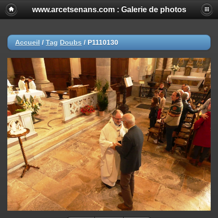
www.arcetsenans.com : Galerie de photos
Accueil
/
Tag
Doubs
/
P1110130