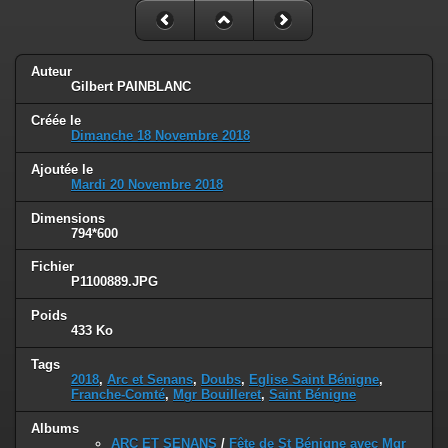
Auteur
Gilbert PAINBLANC
Créée le
Dimanche 18 Novembre 2018
Ajoutée le
Mardi 20 Novembre 2018
Dimensions
794*600
Fichier
P1100889.JPG
Poids
433 Ko
Tags
2018
,
Arc et Senans
,
Doubs
,
Eglise Saint Bénigne
,
Franche-Comté
,
Mgr Bouilleret
,
Saint Bénigne
Albums
ARC ET SENANS
/
Fête de St Bénigne avec Mgr