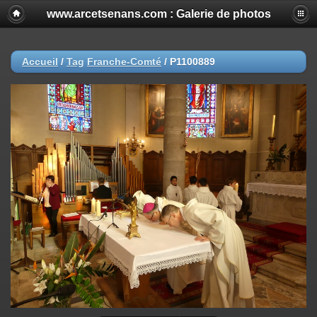
www.arcetsenans.com : Galerie de photos
Accueil
/
Tag
Franche-Comté
/
P1100889