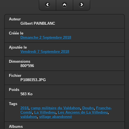
Auteur
Gilbert PAINBLANC
Créée le
Dimanche 2 Septembre 2018
Ajoutée le
Vendredi 7 Septembre 2018
Dimensions
800*596
Fichier
P1080353.JPG
Poids
583 Ko
Tags
2018
,
camp militaire du Valdahon
,
Doubs
,
Franche-
Comté
,
La Villedieu
,
Les Anciens de La Villedieu
,
valdahon
,
village abandonné
Albums