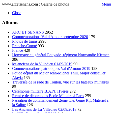
www.arcetsenans.com : Galerie de photos
Menu
Close
Albums
ARC ET SENANS
2952
Commémorations Val d'Amour septembre 2020
179
Photos de trains
2998
Franche-Comté
993
France
420
Hommage au général Pouyade, régiment Normandie Niemen
296
les anciens de la Villedieu 01/09/2019
90
Commémorations patriotiques Val d'Amour 2019
128
Pot de départ du Major Jean-Michel Thill, Major conseiller
Alavia
135
Traversée de la rade de Toulon, vue sur les bateaux militaires
85
Cérémonie militaire B.A.N. Hyères
272
Remise de décorations Ecole Militaire à Paris
259
Passation de commandement 2eme Cie, 6ème Rgt Matériel à
la Saline
126
Les Anciens de La Villedieu 02/09/2018
72