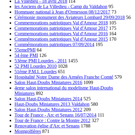
La Villedieu - 18 avril 2018
114
les Anciens de La Villedieu - Camp du Valdahon
95
Hommage national à Jean d'Ormesson 08/12/2017
73
Cérémonie monument des Aviateurs Lombard 29/09/2018
56
Commemorations patriotiques Val d'Amour 2018
105
Commemorations patriotiques Val d'Amour 2017
175
Commemorations patriotiques Val d'Amour 2016
164
Commémorations patriotiques Val d'Amour 2015
170
Commémorations patriotiques 07/09/2014
195
55emePMI
64
54 ème PMI
126
53ème PMI Lourdes - 2011
1455
52 PMI Lourdes 2010
1028
51ème P.M.I. Lourdes
651
Hospitalité Notre Dame des Armées Franche Comté
579
Salon Haut-Doubs Miniatures 2016
1099
4eme salon international du modelisme Haut-Doubs
Miniatures
892
Salon Haut-Doubs Miniatures 2014
525
Haut-Doubs Miniatures 2013 Valdahon
580
Salon Haut-Doubs Miniatures 2012
209
Tour de France - Arc et Senans 16/07/2014
111
Tour de France : Contre la Montre 2012
327
Renovation église d'Arc et Senans
1788
Montgolfières
871