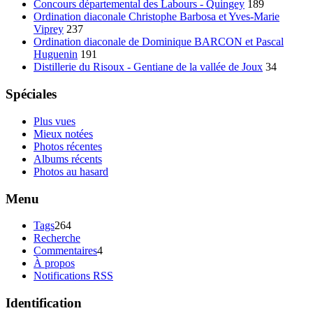
Concours départemental des Labours - Quingey
189
Ordination diaconale Christophe Barbosa et Yves-Marie
Viprey
237
Ordination diaconale de Dominique BARCON et Pascal
Huguenin
191
Distillerie du Risoux - Gentiane de la vallée de Joux
34
Spéciales
Plus vues
Mieux notées
Photos récentes
Albums récents
Photos au hasard
Menu
Tags
264
Recherche
Commentaires
4
À propos
Notifications RSS
Identification