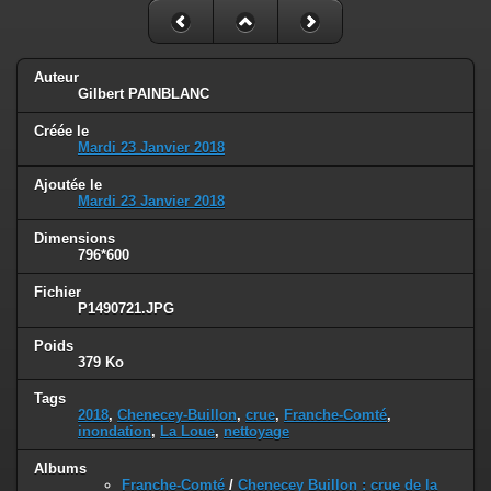
Auteur
Gilbert PAINBLANC
Créée le
Mardi 23 Janvier 2018
Ajoutée le
Mardi 23 Janvier 2018
Dimensions
796*600
Fichier
P1490721.JPG
Poids
379 Ko
Tags
2018
,
Chenecey-Buillon
,
crue
,
Franche-Comté
,
inondation
,
La Loue
,
nettoyage
Albums
Franche-Comté
/
Chenecey Buillon : crue de la