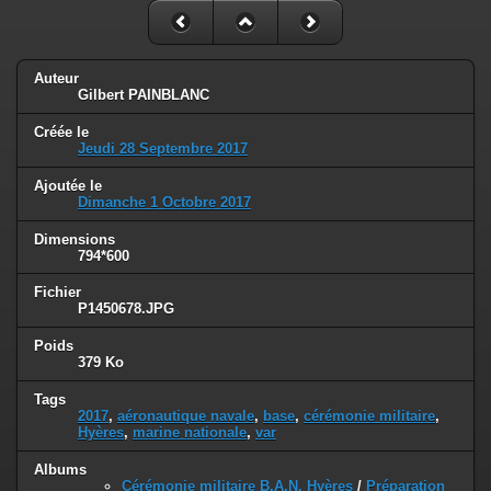
Auteur
Gilbert PAINBLANC
Créée le
Jeudi 28 Septembre 2017
Ajoutée le
Dimanche 1 Octobre 2017
Dimensions
794*600
Fichier
P1450678.JPG
Poids
379 Ko
Tags
2017
,
aéronautique navale
,
base
,
cérémonie militaire
,
Hyères
,
marine nationale
,
var
Albums
Cérémonie militaire B.A.N. Hyères
/
Préparation