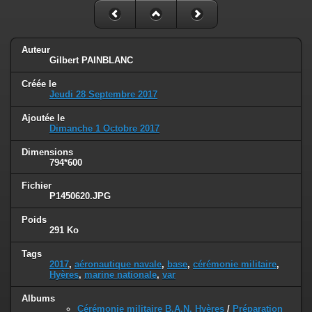
Auteur
Gilbert PAINBLANC
Créée le
Jeudi 28 Septembre 2017
Ajoutée le
Dimanche 1 Octobre 2017
Dimensions
794*600
Fichier
P1450620.JPG
Poids
291 Ko
Tags
2017
,
aéronautique navale
,
base
,
cérémonie militaire
,
Hyères
,
marine nationale
,
var
Albums
Cérémonie militaire B.A.N. Hyères
/
Préparation