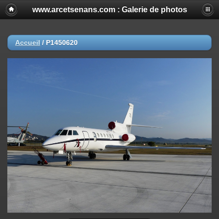
www.arcetsenans.com : Galerie de photos
Accueil
/
P1450620