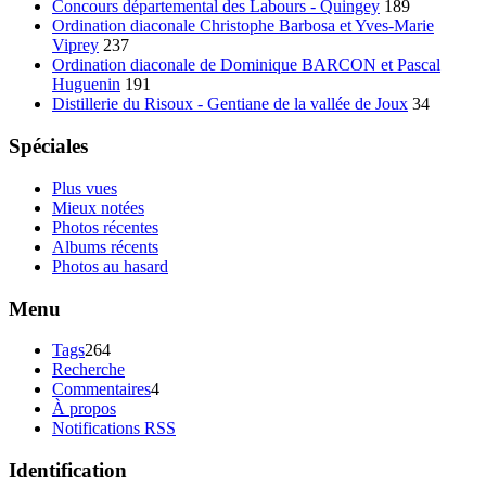
Concours départemental des Labours - Quingey
189
Ordination diaconale Christophe Barbosa et Yves-Marie
Viprey
237
Ordination diaconale de Dominique BARCON et Pascal
Huguenin
191
Distillerie du Risoux - Gentiane de la vallée de Joux
34
Spéciales
Plus vues
Mieux notées
Photos récentes
Albums récents
Photos au hasard
Menu
Tags
264
Recherche
Commentaires
4
À propos
Notifications RSS
Identification