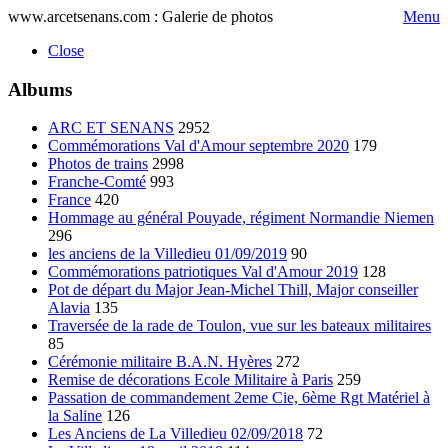
www.arcetsenans.com : Galerie de photos
Menu
Close
Albums
ARC ET SENANS
2952
Commémorations Val d'Amour septembre 2020
179
Photos de trains
2998
Franche-Comté
993
France
420
Hommage au général Pouyade, régiment Normandie Niemen
296
les anciens de la Villedieu 01/09/2019
90
Commémorations patriotiques Val d'Amour 2019
128
Pot de départ du Major Jean-Michel Thill, Major conseiller
Alavia
135
Traversée de la rade de Toulon, vue sur les bateaux militaires
85
Cérémonie militaire B.A.N. Hyères
272
Remise de décorations Ecole Militaire à Paris
259
Passation de commandement 2eme Cie, 6ème Rgt Matériel à
la Saline
126
Les Anciens de La Villedieu 02/09/2018
72