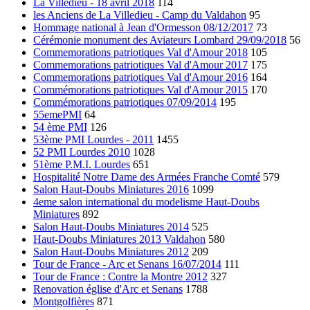
La Villedieu - 18 avril 2018
114
les Anciens de La Villedieu - Camp du Valdahon
95
Hommage national à Jean d'Ormesson 08/12/2017
73
Cérémonie monument des Aviateurs Lombard 29/09/2018
56
Commemorations patriotiques Val d'Amour 2018
105
Commemorations patriotiques Val d'Amour 2017
175
Commemorations patriotiques Val d'Amour 2016
164
Commémorations patriotiques Val d'Amour 2015
170
Commémorations patriotiques 07/09/2014
195
55emePMI
64
54 ème PMI
126
53ème PMI Lourdes - 2011
1455
52 PMI Lourdes 2010
1028
51ème P.M.I. Lourdes
651
Hospitalité Notre Dame des Armées Franche Comté
579
Salon Haut-Doubs Miniatures 2016
1099
4eme salon international du modelisme Haut-Doubs
Miniatures
892
Salon Haut-Doubs Miniatures 2014
525
Haut-Doubs Miniatures 2013 Valdahon
580
Salon Haut-Doubs Miniatures 2012
209
Tour de France - Arc et Senans 16/07/2014
111
Tour de France : Contre la Montre 2012
327
Renovation église d'Arc et Senans
1788
Montgolfières
871