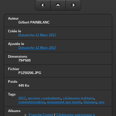
Auteur
Gilbert PAINBLANC
Créée le
Dimanche 12 Mars 2017
Ajoutée le
Dimanche 12 Mars 2017
Dimensions
794*600
Fichier
P1250206.JPG
Poids
449 Ko
Tags
2017
,
anciens combattants
,
cérémonie militaire
,
commémoration
,
monument aux morts
,
Quingey
,
unc
Albums
Franche-Comté
/
Cérémonie patriotique à