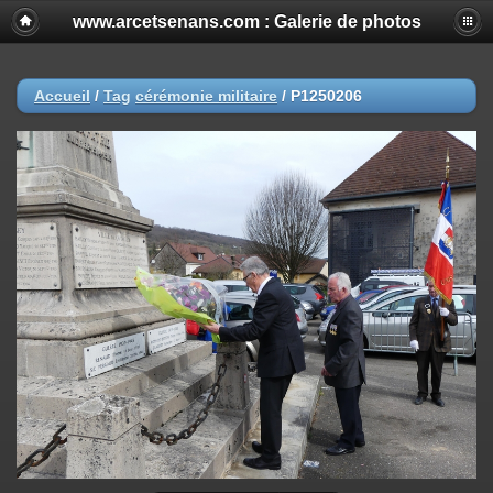
www.arcetsenans.com : Galerie de photos
Accueil
/
Tag
cérémonie militaire
/
P1250206