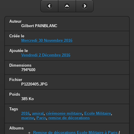
Auteur
Gilbert PAINBLANC
Créée le
Mercredi 30 Novembre 2016
Ajoutée le
Vendredi 2 Décembre 2016
Dimensions
794*600
Fichier
P1220405.JPG
Poids
385 Ko
Tags
2016
,
amiral
,
cérémonie militaire
,
Ecole Militaire
,
marine
,
Paris
,
remise de décorations
Albums
Remise de décorations Ecole Militaire à Paris
/