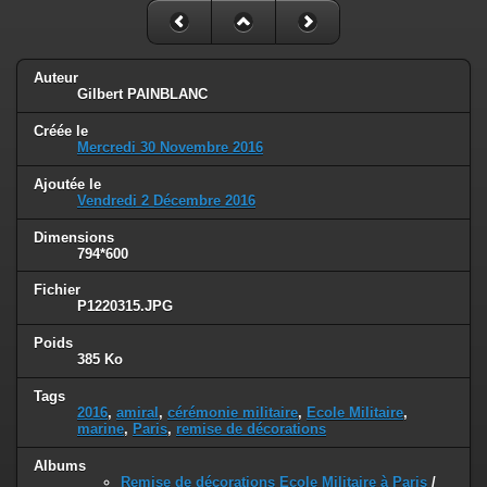
Auteur
Gilbert PAINBLANC
Créée le
Mercredi 30 Novembre 2016
Ajoutée le
Vendredi 2 Décembre 2016
Dimensions
794*600
Fichier
P1220315.JPG
Poids
385 Ko
Tags
2016
,
amiral
,
cérémonie militaire
,
Ecole Militaire
,
marine
,
Paris
,
remise de décorations
Albums
Remise de décorations Ecole Militaire à Paris
/