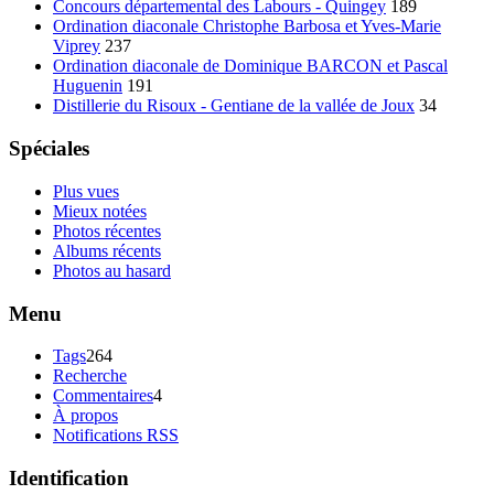
Concours départemental des Labours - Quingey
189
Ordination diaconale Christophe Barbosa et Yves-Marie
Viprey
237
Ordination diaconale de Dominique BARCON et Pascal
Huguenin
191
Distillerie du Risoux - Gentiane de la vallée de Joux
34
Spéciales
Plus vues
Mieux notées
Photos récentes
Albums récents
Photos au hasard
Menu
Tags
264
Recherche
Commentaires
4
À propos
Notifications RSS
Identification