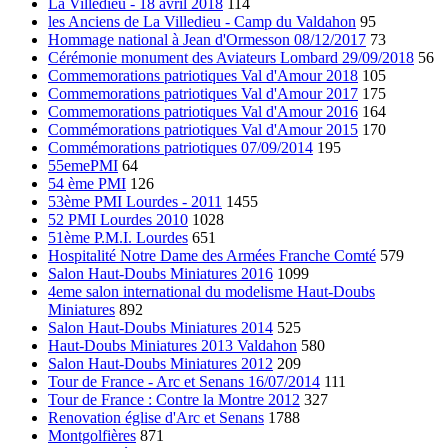
La Villedieu - 18 avril 2018
114
les Anciens de La Villedieu - Camp du Valdahon
95
Hommage national à Jean d'Ormesson 08/12/2017
73
Cérémonie monument des Aviateurs Lombard 29/09/2018
56
Commemorations patriotiques Val d'Amour 2018
105
Commemorations patriotiques Val d'Amour 2017
175
Commemorations patriotiques Val d'Amour 2016
164
Commémorations patriotiques Val d'Amour 2015
170
Commémorations patriotiques 07/09/2014
195
55emePMI
64
54 ème PMI
126
53ème PMI Lourdes - 2011
1455
52 PMI Lourdes 2010
1028
51ème P.M.I. Lourdes
651
Hospitalité Notre Dame des Armées Franche Comté
579
Salon Haut-Doubs Miniatures 2016
1099
4eme salon international du modelisme Haut-Doubs
Miniatures
892
Salon Haut-Doubs Miniatures 2014
525
Haut-Doubs Miniatures 2013 Valdahon
580
Salon Haut-Doubs Miniatures 2012
209
Tour de France - Arc et Senans 16/07/2014
111
Tour de France : Contre la Montre 2012
327
Renovation église d'Arc et Senans
1788
Montgolfières
871