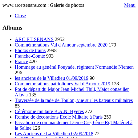
www.arcetsenans.com : Galerie de photos
Menu
Close
Albums
ARC ET SENANS
2952
Commémorations Val d'Amour septembre 2020
179
Photos de trains
2998
Franche-Comté
993
France
420
Hommage au général Pouyade, régiment Normandie Niemen
296
les anciens de la Villedieu 01/09/2019
90
Commémorations patriotiques Val d'Amour 2019
128
Pot de départ du Major Jean-Michel Thill, Major conseiller
Alavia
135
Traversée de la rade de Toulon, vue sur les bateaux militaires
85
Cérémonie militaire B.A.N. Hyères
272
Remise de décorations Ecole Militaire à Paris
259
Passation de commandement 2eme Cie, 6ème Rgt Matériel à
la Saline
126
Les Anciens de La Villedieu 02/09/2018
72