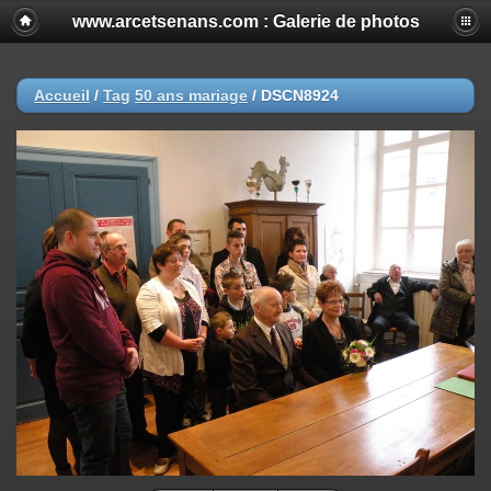
www.arcetsenans.com : Galerie de photos
Accueil
/
Tag
50 ans mariage
/
DSCN8924