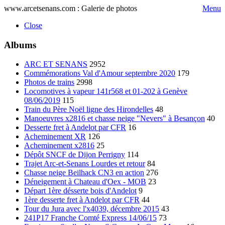
www.arcetsenans.com : Galerie de photos
Menu
Close
Albums
ARC ET SENANS
2952
Commémorations Val d'Amour septembre 2020
179
Photos de trains
2998
Locomotives à vapeur 141r568 et 01-202 à Genève
08/06/2019
115
Train du Père Noël ligne des Hirondelles
48
Manoeuvres x2816 et chasse neige "Nevers" à Besançon
40
Desserte fret à Andelot par CFR
16
Acheminement XR
126
Acheminement x2816
25
Dépôt SNCF de Dijon Perrigny
114
Trajet Arc-et-Senans Lourdes et retour
84
Chasse neige Beilhack CN3 en action
276
Déneigement à Chateau d'Oex - MOB
23
Départ 1ère désserte bois d'Andelot
9
1ère desserte fret à Andelot par CFR
44
Tour du Jura avec l'x4039, décembre 2015
43
241P17 Franche Comté Express 14/06/15
73