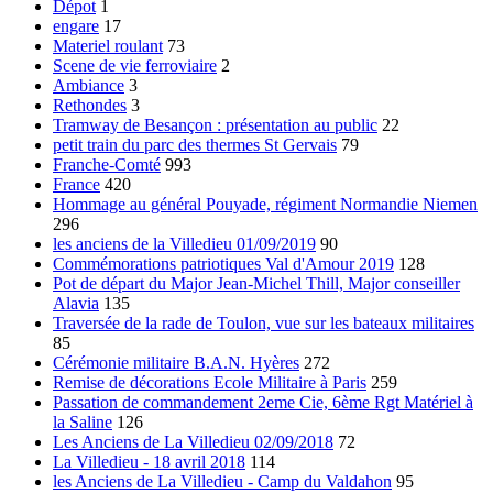
Dépot
1
engare
17
Materiel roulant
73
Scene de vie ferroviaire
2
Ambiance
3
Rethondes
3
Tramway de Besançon : présentation au public
22
petit train du parc des thermes St Gervais
79
Franche-Comté
993
France
420
Hommage au général Pouyade, régiment Normandie Niemen
296
les anciens de la Villedieu 01/09/2019
90
Commémorations patriotiques Val d'Amour 2019
128
Pot de départ du Major Jean-Michel Thill, Major conseiller
Alavia
135
Traversée de la rade de Toulon, vue sur les bateaux militaires
85
Cérémonie militaire B.A.N. Hyères
272
Remise de décorations Ecole Militaire à Paris
259
Passation de commandement 2eme Cie, 6ème Rgt Matériel à
la Saline
126
Les Anciens de La Villedieu 02/09/2018
72
La Villedieu - 18 avril 2018
114
les Anciens de La Villedieu - Camp du Valdahon
95