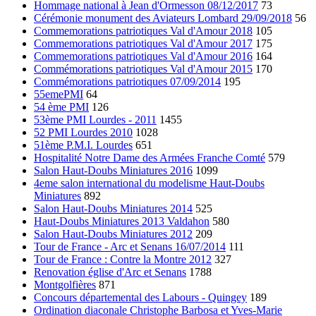
Hommage national à Jean d'Ormesson 08/12/2017
73
Cérémonie monument des Aviateurs Lombard 29/09/2018
56
Commemorations patriotiques Val d'Amour 2018
105
Commemorations patriotiques Val d'Amour 2017
175
Commemorations patriotiques Val d'Amour 2016
164
Commémorations patriotiques Val d'Amour 2015
170
Commémorations patriotiques 07/09/2014
195
55emePMI
64
54 ème PMI
126
53ème PMI Lourdes - 2011
1455
52 PMI Lourdes 2010
1028
51ème P.M.I. Lourdes
651
Hospitalité Notre Dame des Armées Franche Comté
579
Salon Haut-Doubs Miniatures 2016
1099
4eme salon international du modelisme Haut-Doubs
Miniatures
892
Salon Haut-Doubs Miniatures 2014
525
Haut-Doubs Miniatures 2013 Valdahon
580
Salon Haut-Doubs Miniatures 2012
209
Tour de France - Arc et Senans 16/07/2014
111
Tour de France : Contre la Montre 2012
327
Renovation église d'Arc et Senans
1788
Montgolfières
871
Concours départemental des Labours - Quingey
189
Ordination diaconale Christophe Barbosa et Yves-Marie