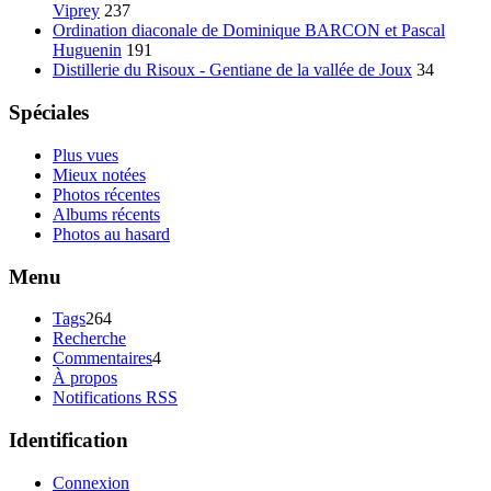
Viprey
237
Ordination diaconale de Dominique BARCON et Pascal
Huguenin
191
Distillerie du Risoux - Gentiane de la vallée de Joux
34
Spéciales
Plus vues
Mieux notées
Photos récentes
Albums récents
Photos au hasard
Menu
Tags
264
Recherche
Commentaires
4
À propos
Notifications RSS
Identification
Connexion