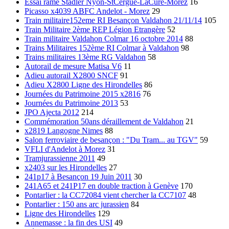
Essai rame Stadler Nyon-StCergue-LaCure-Morez
16
Picasso x4039 ABFC Andelot - Morez
29
Train militaire152eme RI Besançon Valdahon 21/11/14
105
Train Militaire 2ème REP Légion Etrangère
52
Train militaire Valdahon Colmar 16 octobre 2014
88
Trains Militaires 152ème RI Colmar à Valdahon
98
Trains militaires 13ème RG Valdahon
58
Autorail de mesure Matisa V6
11
Adieu autorail X2800 SNCF
91
Adieu X2800 Ligne des Hirondelles
86
Journées du Patrimoine 2015 x2816
76
Journées du Patrimoine 2013
53
JPO Ajecta 2012
214
Commémoration 50ans déraillement de Valdahon
21
x2819 Langogne Nimes
88
Salon ferroviaire de besançon : "Du Tram... au TGV"
59
VFLI d'Andelot à Morez
31
Tramjurassienne 2011
49
x2403 sur les Hirondelles
27
241p17 à Besançon 19 Juin 2011
30
241A65 et 241P17 en double traction à Genève
170
Pontarlier : la CC72084 vient chercher la CC7107
48
Pontarlier : 150 ans arc jurassien
84
Ligne des Hirondelles
129
Annemasse : la fin des USI
49