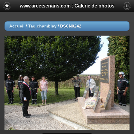
www.arcetsenans.com : Galerie de photos
Accueil
/
Tag
chamblay
/
DSCN0242