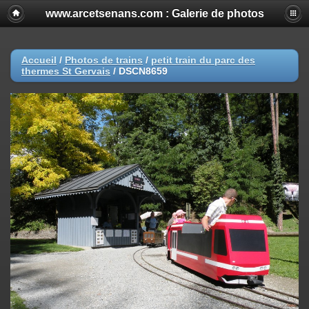
www.arcetsenans.com : Galerie de photos
Accueil
/
Photos de trains
/
petit train du parc des
thermes St Gervais
/
DSCN8659